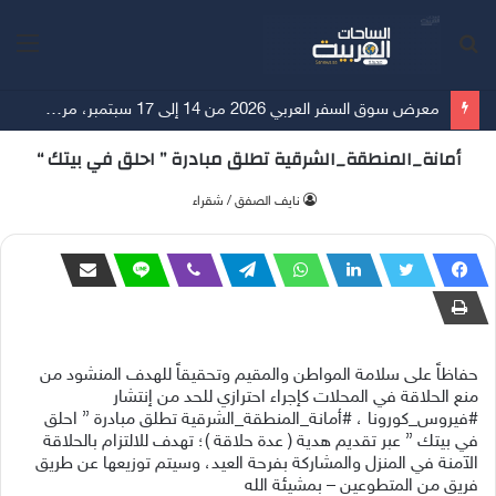
بحث
الق
عن
معرض سوق السفر العربي 2026 من 14 إلى 17 سبتمبر، مركز دبي التجاري العالمي قطاع السياحة في المنطقة يتطلع إلى انتعاش السوق الصينية قبيل انطلاق فعاليات معرض سوق السفر العربي 2026
أمانة_المنطقة_الشرقية تطلق مبادرة ” احلق في بيتك “
‫نايف الصفق / شقراء
حفاظاً على سلامة المواطن والمقيم وتحقيقاً للهدف المنشود من
منع الحلاقة في المحلات كإجراء احترازي للحد من إنتشار
#فيروس_كورونا ، #أمانة_المنطقة_الشرقية تطلق مبادرة ” احلق
في بيتك ” عبر تقديم هدية ( عدة حلاقة )؛ تهدف للالتزام بالحلاقة
الآمنة في المنزل والمشاركة بفرحة العيد، وسيتم توزيعها عن طريق
فريق من المتطوعين – بمشيئة الله