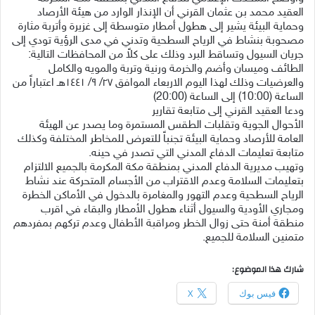
العقيد محمد بن عثمان القرني أن الإنذار الوارد من هيئة الأرصاد
وحماية البيئة يشير إلى هطول أمطار متوسطة إلى غزيرة وأتربة مثارة
مصحوبة بنشاط في الرياح السطحية وتدني في مدى الرؤية تودي إلى
جريان السيول وتساقط البرد وذلك على كلاً من المحافظات التالية:
الطائف وميسان وأضم والخرمة ورنية وتربة والمويه والكامل
والعرضيات وذلك لهذا اليوم الاربعاء الموافق ٢٧/ ٩/ ١٤٤١هـ اعتباراً من
الساعة (10:00) إلى الساعة (20:00)
ودعا العقيد القرني إلى متابعة تقارير
‏‎الأحوال الجوية وتقلبات الطقس المستمرة وما يصدر عن الهيئة
العامة للأرصاد وحماية البيئة تجنباً للتعرض للمخاطر المختلفة وكذلك
متابعة تعليمات الدفاع المدني التي تصدر في حينه.
‏‎وتهيب مديرية الدفاع المدني بمنطقة مكة المكرمة بالجميع الالتزام
بتعليمات السلامة وعدم الاقتراب من الأجسام المتحركة عند نشاط
الرياح السطحية وعدم التهور والمغامرة بالدخول في الأماكن الخطرة
ومجاري الأودية والسيول أثناء هطول الأمطار والبقاء في اقرب
منطقة أمنة حتى زوال الخطر ومراقبة الأطفال وعدم تركهم بمفردهم
متمنين السلامة للجميع.
شارك هذا الموضوع:
فيس بوك
X