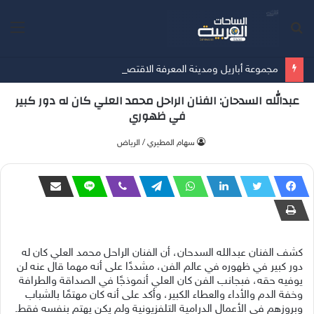
بحث
الق
عن
مجموعة أباريل ومدينة المعرفة الاقتصادية تتعاونان لإعادة تعريف مفهوم وجهات التجزئة في المدينة المنورة عبر إطلاق 24 علامة تجارية عالمية في ملتقى المدينة مول
عبدالله السدحان: الفنان الراحل محمد العلي كان له دور كبير
في ظهوري
‫سهام المطيري / الرياض
كشف الفنان عبدالله السدحان، أن الفنان الراحل محمد العلي كان له
دور كبير في ظهوره في عالم الفن، مشددًا على أنه مهما قال عنه لن
يوفيه حقه، فبجانب الفن كان العلي أنموذجًا في الصداقة والطرافة
وخفة الدم والأداء والعطاء الكبير، وأكد على أنه كان مهتمًا بالشباب
وبروزهم في الأعمال الدرامية التلفزيونية ولم يكن يهتم بنفسه فقط.