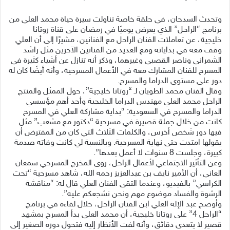
وتحدث السدحان، في حلقة خاصة تناولت سيرة حياة محمد العلي من
برنامج “الراحل” الذي يعرض يوميًا في رمضان على قناة روتانا
خليجية، عن تعاملات الفنان الراحل مع الفنانين، مشيرًا إلى أن العلي
وقف معه في بداياته ومع العديد من الفنانين الآخرين مثل راشد
الشمراني وناصر القصبي وغيرهما، وذكر أنه تنازل عن أشياء كثيرة في
المسرح للفنان المشارك معه في الأعمال المسرحية، وأنه أيضًا كان له
دور على مستوى الدراما والمسرح.
وقال الفنان محمد الطويان لـ “روتانا خليجية”، حول الممثل والمنتج
الراحل محمد العلي مهندس الدراما الخليجية وأحد أهم مؤسسي
الدراما والمسرح في السعودية: “بداية مشاركة العلي في المسرح
كانت من خلال جملة قصيرة في مسرحية “دكتور مع مشعب” مثل
فيها دور شخص أخرس، والكلمات الثلاث التي كان من المفترض أن
يقولها امتدت حتى نهاية المسرحية. وبالنسبة لي كانت وفاته صدمة
كبيرة، وجلست 8 سنوات لا أعمل بعدها”.
وعن التأثير الاجتماعي لأعمال الراحل، روى المخرج المسرحي سمعان
العاني، أن الأمير نايف بن عبدالعزيز رحمه الله، شاهد مسرحية “تحت
الكراسي” بالفيديو، وعندما التقى الفنان العلي قال له: “مناقشة
الرشوة والفساد موضوع مهم ونحن نشجعكم عليه”.
وأوضح عبد الإله العلي ابن الفنان الراحل، خلال لقاءه في برنامج
“الراحل 4” على روتانا خليجية، أن محمد العلي بدأ المسرح بمشهد
قصير لا يتعدى دقائق، وأنه لفت الأنظار إليه فتحول دوره الصغير إلى