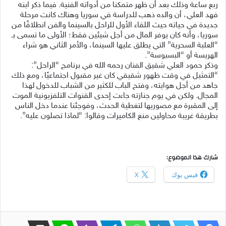
ربع ساعة وذلك بعد أن ظهر متمكنا من أدواته الفنية. فيما ذكر ابنه
فهد العلي، أن والده ذهب للدراسة في سوريا وهناك كانت مرحلة
جديدة في حياته حيث اللقاء الأول للراحل بالسينما والفن انطلاقًا من
سوريا، وأنه كان يوفر المال من أجل شيئين فقط؛ الأولى ما تسمى بـ
“العلبة السحرية” التي يطلق عليها السينما، والأمر الثاني هو شراء
الهريسة أو “البسبوسة”.
وذكر حمود العلي شقيق الفنان رحمه الله في برنامج “الراحل”:
“التمثيل في وقت ظهور شقيقي كان غير مقبول اجتماعيًا، ومع ذلك
جاهد من أجل هوايته، وفتح الباب للكثير من الشباب للدخول لهذا
المجال. ولكن في يوم جنازته جاءت إحدى القنوات التلفزيونية الموت
إلى المقبرة مع مصوريها لتغطية الحدث، وفوجئنا عندما دخل الناس
بطريقة غريبة محاولين منع الكاميرات وقالوا: “لماذا تصلون عليه”.
شارك هذا الموضوع:
فيس بوك
X