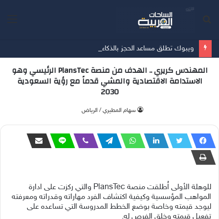
بحث
الق
عن
ويبوك تطلق مساعد الحجز بالذكاء الاصطناعي عبر إكس وإنستغرام وواتساب و تطبيقها مساعد مطوّر في السعودية يربط بين اكتشاف الفعاليات عبر المحادثة والمحتوى المتاح للحجز لحظياً، ضمن رحلة معاملات آمنة
المهندس كريري .. الهدف من منصة PlansTec الرئيسي وهو
الاستدامة الاقتصادية والمشي قدماً مع رؤية السعودية
2030
‫سهام المطيري / الرياض
للوهلة الأولى اُطلقت منصة PlansTec والتي ركزت على ادارة
المواهب المؤسسية وكيفية اكتشاف الفرد مهاراته وقدراته ومعرفته
ليوجد قيمته وخاصة بوضع الخطط المدروسة التي تساعده على
تفعيل قيمته وخلق الفرص له.