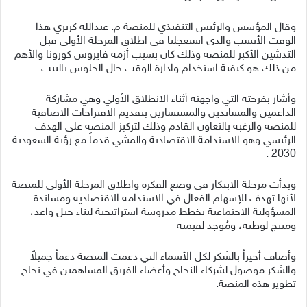
وقال المؤسس والرئيس التنفيذي للمنصة م. عبدالله كريري هذا
الوقت الأنسب والذي استعجلنا في اطلاق المرحلة الأولى قبل
التدشين الأكبر للمنصة وذلك كان بسبب أزمة فايروس كورونا والأهم
من ذلك هو كيفية استخدام وادارة الوقت حال الجلوس بالبيت.
وأشار بفرحته التي واجهته أثناء الانطلاق الأولي وهي مشاركة
الداعمين والمساندين والمستشارين بتقديم الاقتراحات الاضافية
للمنصة والرغبة بالتعاون القادم وذلك لتركيز المنصة على الهدف
الرئيسي وهو الاستدامة الاقتصادية والمشي قدماً مع رؤية السعودية
2030 .
وبدأت مرحلة الابتكار في وضع الفكرة واطلاق المرحلة الأولى للمنصة
لأنها تهدف للإسهام الفعال في الاستدامة الاقتصادية ومساندة
المسؤولية الاجتماعية بخطط مدروسة استراتيجية لبناء جيل واعد،
ومنتج لوطنه، ومُوجد لقيمته
وأضاف أخيراً بالشكر لكل الأسماء التي دعمت المنصة دعماً جميلاً
والشكر موصول لشركاء النجاح وأعضاء الفريق المساهمين في نجاح
تطوير هذه المنصة.