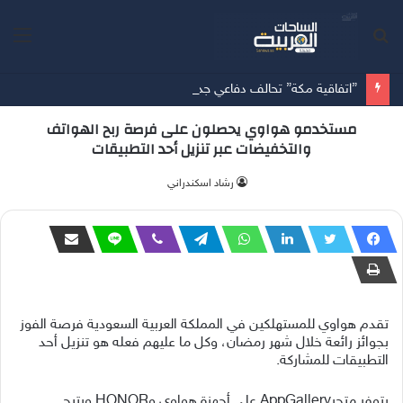
بحث
الق
عن
”اتفاقية مكة” تحالف دفاعي جديد يرسم معادلات الأمن بين الرياض وأنقرة وإسلام آباد
مستخدمو هواوي يحصلون على فرصة ربح الهواتف
والتخفيضات عبر تنزيل أحد التطبيقات
‫رشاد اسكندراني
تقدم هواوي للمستهلكين في المملكة العربية السعودية فرصة الفوز
بجوائز رائعة خلال شهر رمضان، وكل ما عليهم فعله هو تنزيل أحد
التطبيقات للمشاركة.
يتوفر متجرAppGallery على أجهزة هواوي وHONOR ويتيح