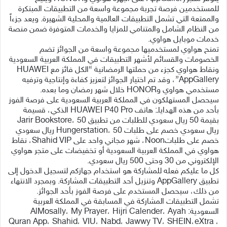
للمستخدمين فرصة تجربة مجموعة واسعة من التطبيقات المبتكرة
والممتعة التي تشمل التطبيقات العالمية والمحلية الشهيرة. ويعد جزءاً
من النظام الشامل والمتنامي للمزايا والخدمات المتوفرة ضمن منصة
خدمات موبايل هواوي.
تمنح هواوي لمستخدميها مجموعة واسعة من الجوائز تضم
الخصومات والقسائم لأشهر التطبيقات في المملكة العربية السعودية
ونقاط هواوي كجزء من حملتها الرمضانية “الكل فائز مع HUAWEI
AppGallery”، وقد تم اختيار الجوائز لتعزيز كفاءة وإنتاجية وترفيه
مستخدمي هواوي وHONOR خلال شهر رمضان وما بعده.
سيحصل المستهلكون في المملكة العربية السعودية على فرصة الفوز
بأحد من هذه الهداياـ: هاتف HUAWEI P40 Pro الذكي، قسيمة
بقيمة 50 ريال سعودي للطلبات من تطبيق Jarir Bookstore، 50
ريال سعودي خصم على طلبات Hungerstation، 50 ريال سعودي
خصم على طلباتNoon، شهر مجاني واحد على Shahid VIP، نقاط
هواوي في المملكة العربية السعودية أو تخفيضات على متجر هواوي
الإلكتروني من 30 وحتى 500 ريال سعودي.
كل ما عليكم فعله للمشاركة هو استخدام جهازكم لتسجيل الدخول إلى
تطبيق AppGallery وتنزيل أحد التطبيقات المشاركة. وبمجرد الانتهاء
من ذلك، سيحصل المستخدم على فرصة الفوز بأحد الجوائز.
تشمل التطبيقات المشاركة في المسابقة في المملكة العربية
السعودية: AlMosally، My Prayer، Hijri Calender، Ayah
Quran App، Shahid، VIU، Nabd، Jawwy TV، SHEIN،eXtra ،