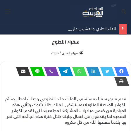
بحث
الق
عن
للعام الحادي والعشرين على التوالي "جارتنر" تصنّف"" TrendAI ضمن فئة "القادة" في حماية الأجهزة المتصلة
سفراء التطوع
سهام العنزي / تبوك
قدم فريق سفراء مستشفى الملك خالد التطوعي وجبات افطار صائم
للكوادر الصحية المناوبة بمستشفى الملك خالد بتبوك وتأتي هذه
المبادرة من ضمن مبادرات المشاركة المجتمعية التي تقدم للكوادر
الصحية لما يقدمون من اعمال جليلة خلال فترة هذه الجائحة التي تمر
بها بلادنا حفظها الله من كل مكروه