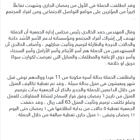
وقد انطلقت الحملة في الأول من رمضان الجاري وشهدت تفاعلاً
كبيراً من المؤثرين على مواقع التواصل الاجتماعي ومن افراد المجتمع
.
وقال المهندس حمد الخالدي رئيس مجلس إدارة الجمعية أن الحملة
تهدف إلى إشراك أفراد المجتمع ومؤسساته لدعم الأسر الأشد حاجة
والحالات الحرجة والطارئة لترميم وتأثيث منازلهم ، وأضاف الخالدي أن
المستهدفين من الحملة هم أسر الأيتام وأسر الأرامل وأسر السجناء
وأسر ذوي الإعاقة والمطلقات والمنازل التي تعرضت لكوارث سواءً
حريق او خلافه .
وانطلقت الحملة بحالة أسرة مكونة من 11 فردا ووالدهم توفي قبل
شهر ويعيشون في منزل بحالة سيئة ، وقد تم تغطية تكاليف المنزل
من خلال الداعمين للحملة والجدير بالذكر أن الجمعية بدأت بترميم
المنزل من تاريخ ٦ رمضان وفق قرار السماح لنشاط المقاولات للعمل
وتبلغ تكلفت ترميم وتأثيث المنزل 63 ألف ريال ، وقد حققت
الجمعية تغطية ٥ حالات من بداية انطلاقها في ١ رمضان حتى اليوم
١١ رمضان وتبقى ١٠ منزل جاري تغطية مبالغة من خلال الحملة .