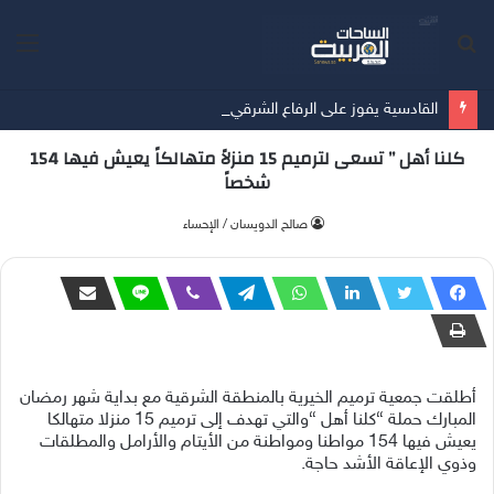
بحث
الق
عن
القادسية يفوز على الرفاع الشرقي بسداسية في آخر مبارياته الودية قُبيل انطلاق الدوري
كلنا أهل ” تسعى لترميم 15 منزلاً متهالكاً يعيش فيها 154
شخصاً
صالح الدويسان / الإحساء
أطلقت جمعية ترميم الخيرية بالمنطقة الشرقية مع بداية شهر رمضان
المبارك حملة “كلنا أهل “والتي تهدف إلى ترميم 15 منزلا متهالكا
يعيش فيها 154 مواطنا ومواطنة من الأيتام والأرامل والمطلقات
وذوي الإعاقة الأشد حاجة.