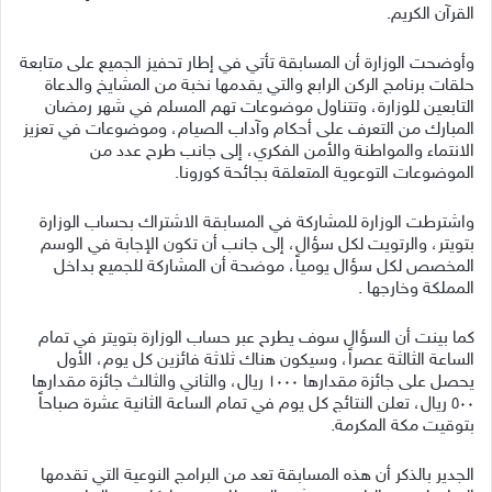
القرآن الكريم.
وأوضحت الوزارة أن المسابقة تأتي في إطار تحفيز الجميع على متابعة
حلقات برنامج الركن الرابع والتي يقدمها نخبة من المشايخ والدعاة
التابعين للوزارة، وتتناول موضوعات تهم المسلم في شهر رمضان
المبارك من التعرف على أحكام وآداب الصيام، وموضوعات في تعزيز
الانتماء والمواطنة والأمن الفكري، إلى جانب طرح عدد من
الموضوعات التوعوية المتعلقة بجائحة كورونا.
واشترطت الوزارة للمشاركة في المسابقة الاشتراك بحساب الوزارة
بتويتر، والرتويت لكل سؤال، إلى جانب أن تكون الإجابة في الوسم
المخصص لكل سؤال يومياً، موضحة أن المشاركة للجميع بداخل
المملكة وخارجها .
كما بينت أن السؤال سوف يطرح عبر حساب الوزارة بتويتر في تمام
الساعة الثالثة عصراً، وسيكون هناك ثلاثة فائزين كل يوم، الأول
يحصل على جائزة مقدارها ١٠٠٠ ريال، والثاني والثالث جائزة مقدارها
٥٠٠ ريال، تعلن النتائج كل يوم في تمام الساعة الثانية عشرة صباحاً
بتوقيت مكة المكرمة.
الجدير بالذكر أن هذه المسابقة تعد من البرامج النوعية التي تقدمها