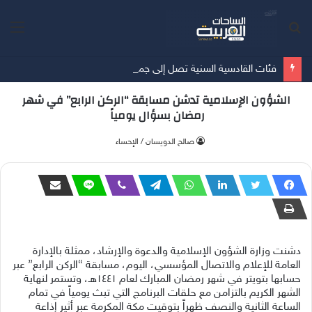
بحث
الق
عن
فئات القادسية السنية تصل إلى جمهورية صربيا لإقامة معسكر إعدادي للموسم الجديد
الشؤون الإسلامية تدشن مسابقة “الركن الرابع” في شهر
رمضان بسؤال يومياً
صالح الدويسان / الإحساء
دشنت وزارة الشؤون الإسلامية والدعوة والإرشاد، ممثلة بالإدارة
العامة للإعلام والاتصال المؤسسي، اليوم، مسابقة “الركن الرابع” عبر
حسابها بتويتر في شهر رمضان المبارك لعام ١٤٤١هـ، وتستمر لنهاية
الشهر الكريم بالتزامن مع حلقات البرنامج التي تبث يومياً في تمام
الساعة الثانية والنصف ظهراً بتوقيت مكة المكرمة عبر أثير إذاعة