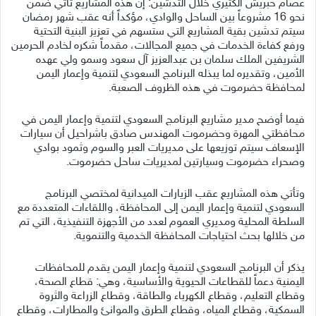
عصام حبريش الكثيري خلال التدشين: إن هذه المشاريع تأتي ضمن
نحو 16 مشروعاً بين الساحل والوادي، مؤكداً أنه عقب شهر رمضان
سيتم تدشين بقية المشاريع التي ستسهم في تعزيز البنية التحتية
ورفع كفاءة الخدمات في جميع المجالات، مقدماً شكره لخادم الحرمين
الشريفين الملك سلمان بن عبدالعزيز آل سعود وسمو ولي عهده
الأمين، وتقديره لما يبذله البرنامج السعودي لتنمية وإعمار اليمن
لمحافظة حضرموت في هذه الظروف الصعبة.
فيما أوضح مدير مشاريع البرنامج السعودي لتنمية وإعمار اليمن في
محافظتي المهرة وحضرموت المهندس صادق باشراحيل أن سيارات
الإسعاف سيتم توزيعها على مديريات العبر والسوم وثمود بوادي
وصحراء حضرموت وسيارتين لمديريات ساحل حضرموت.
وتأتي هذه المشاريع عقب الزيارات الميدانية لمختصي البرنامج
السعودي لتنمية وإعمار اليمن إلى المحافظة، واللقاءات المتعددة مع
السلطة المحلية ومديري العموم لعدد من الأجهزة التنفيذية، التي تم
من خلالها بحث احتياجات المحافظة الخدمية والتنموية.
يذكر أن البرنامج السعودي لتنمية وإعمار اليمن يقدم للمحافظات
اليمنية دعماً للقطاعات الحيوية والأساسية، وهي: قطاع الصحة،
وقطاع التعليم، وقطاع الكهرباء والطاقة، وقطاع الزراعة والثروة
السمكية، وقطاع المياه، وقطاع الطرق والموانئ والمطارات، وقطاع