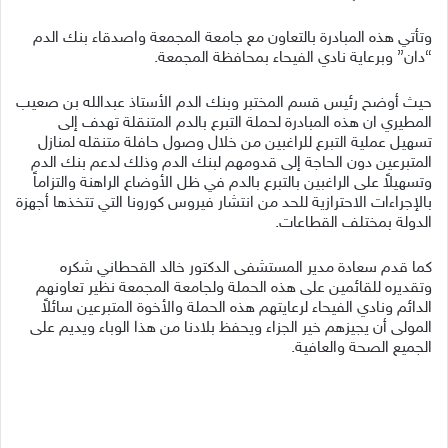
وتأتي هذه المبادرة بالتعاون مع جامعة المجمعة واصدقاء بنك الدم
“دان” وبرعاية نادي الفيحاء بمحافظة المجمعة.
حيث أوضح رئيس قسم المختبر وبنك الدم الأستاذ عبدالله بن صعيب
المطيري ان هذه المبادرة لحملة التبرع بالدم المتنقلة تهدف إلى
تسهيل عملية التبرع للراغبين من خلال وصول حافلة متنقله لمنازل
المتبرعين دون الحاجة إلى قدومهم لبنك الدم وذلك لدعم بنك الدم
وتسهيلاً على الراغبين بالتبرع بالدم في ظل الأوضاع الراهنة والتزاماً
بالإجراءات الاحترازية للحد من انتشار فيروس كورونا التي تتخذها أجهزة
الدولة بمختلف القطاعات.
كما قدم سعادة مدير المستشفى الدكتور خالد القحطاني شكره
وتقديره للقائمين على هذه الحملة ولجامعة المجمعة نظير تعاونهم
الدائم ونادي الفيحاء لرعايتهم هذه الحملة والأخوة المتبرعين سائلاً
المولى أن يجيزهم خير الجزاء ويحفظ بلادنا من هذا الوباء ويديم على
الجميع الصحة والعافية.