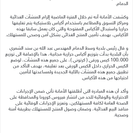
الدمام.
وكشفت الأمانة أنه تم خلال الفترة الماضية إلزام المنشآت الغذائية
ومراكز التسوق والمطاعم باستخدام أكياس بلاستيكية يتم تغليفها
حراريا واستبدال الأكياس المفتوحة والتي كان يعمل سابقا بهذه
الأكياس، بهدف تأمين المنتج الغذائي بشكل آمن وصحي للمستهلك.
و قال رئيس بلدية وسط الدمام المهندس عبد الله بن سند الشمري
بأن البلدية بدأت بتوزيع أكياس حرارية مجانية، هذا بالإضافة الى توزيع
100،000 كيس ورقي ( كرتوني )، على جميع هذه المنشآت، لوضع
الكيس الحراري داخل الكيس الورقي بعد تغليفه، بهدف التأكد من
تطبيق جميع هذه المنشآت بالآلية الجديدة ولمساعدتها لتأمين
احتياجها من هذه الأكياس.
وأكد أن هذه المبادرة التي أطلقتها الأمانة تأتي ضمن الإجراءات
الاحترازية والوقائية للحد من انتشار فيروس كورونا والمحافظة على
الصحة العامة لكافة المستهلكين، وتعزيز الإجراءات الوقائية على
منافذ البيع الغذائية، وضمان وصول المنتج للمستهلك بطريقة أمنة
وصحية.