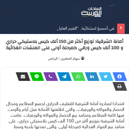
بحث
الق
عن
في أمسيةٍ استثنائية.. “القيم العليا” تقود المشاركين نحو إعادة تعريف معايير اختيار شريك الحياة
أمانة الشرقية: توزيع أكثر من 150 ألف كيس بلاستيكي حراري
و 100 ألف كيس ورقي كمرحلة أولى على المنشآت الغذائية
‫سهام المطيري / الرياض
امتدادا لمبادرة أمانة الشرقية للتغليف الحراري لجميع المطاعم ومحال
الخضار والفواكه والورقيات، والتي اطلقتها الأمانة قبل أيام وألزمت
فيها كافة المطاعم ومنافذ بيع الخضار والفواكه والورقيات، قامت
أمانة الشرقية بتوزيع أكثر من 150 ألف كيس بلاستيكي حراري، على
منافذ بيع المواد الغذائية كمرحلة أولى، والتي نفذتها بلدية وسط