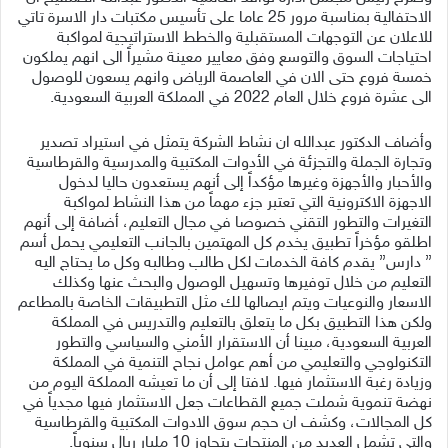
الاحتفالية بمناسبة مرور 25 عاما على تأسيس مكتبات دار الاسرة تاتي
للاعلان عن التوجهات المستقبلية والخطط الاستراتيجية لمواكبة
احتياجات السوق والتوسع وفق معايير معينة مشيراً الى انهم يملكون
خمسة فروع حتى الان في العاصمة الرياض وانهم يسعون للوصول
الى عشرة فروع خلال العام 2022 في المملكة العربية السعودية.
وأضاف الدكتور عبدالله ان نشاط الشركة يتمثل في استيراد تصدير
وتجارة الجملة والتجزئة في الأدوات المكتبية والمدرسية والقرطاسية
والأحبار والأجهزة وغيرها مؤكداً إلى أنهم يستعدون حاليا لدخول
الاجهزة الاكترونية التي تعتبر جزء مهماً من هذا النشاط لمواكبة
التغيرات والتطور التقني خصوصا في مجال التعليم، أضافة إلى أنهم
اطلقو مؤخراً تطبيق يخدم كل المهتمين بالجانب التعليمي يحمل أسم
” دارس” يقدم كافة الخدمات لكل طالب وطالبه وكل ما يحتاج اليه
التعليم من خلال توفيرها وتسهيل الوصول والبحث عنها وكذلك
الاسعار والنوعيات ويتم ايصالها لك مثل التطبيقات الخاصة بالمطاعم
ولكن هذا التطبيق بكل ما يتعلق بالتعليم والتدريس في المملكة
العربية السعودية، مبينا أن الاستقرار الأمني والسياسي والتطور
التكنولوجي والتعليمي من أهم عوامل نجاح التنمية في المملكة
وزيادة رغبة الاستثمار فيها. لافتا إلى أن ما تعيشه المملكة اليوم من
نهضة تنموية شملت جميع القطاعات جعل الاستثمار فيها مجدياً في
كل المجالات، وكشف ان حجم سوق الادوات المكتبية والقرطاسية
والتي تشمل العديد من المنتجات يتجاوز 10 مليار ريال سنوياً.