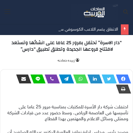
بحث
الق
عن
الاتفاق يضم اللاعب الكوسوفي سيلينا 3 مواسم
“دار الاسرة” تحتفل بمرور 25 عاما على انشائها وتستعد
لافتتاح فروعها الجديدة وتطلق تطبيق “دارس”
زبيده حمادنه
احتفلت شركة دار الأسرة للمكتبات بمناسبة مرور 25 عاما على
تأسيسها في العاصمة الرياض، وسط حضور عدد من قيادات الشركة
وممثلي وسائل الاعلام والمهتمين بهذا القطاع.
وصرح رئيس مجلس ادارة نوافذ العالمية الدكتور عبدالله الصلفيح أن