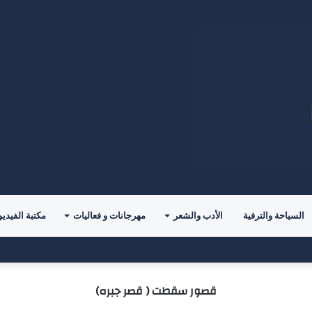
السياحة والترفية
الأدب والشعر
مهرجانات و فعاليات
مكتبة الفيديو
حدياً جديداً مع ليغانيس
قصور سقطت ( قصر جبره)