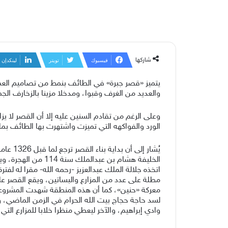
شاركها
فيسبوك
تويتر
لينكدإن
والعديد من الغرف وقبوا، ومدخلا مزينا بالزخارف الجم
وعلى الرغم من تقادم السنين عليه إلا أن القصر لا
الورد والفواكهه التي تميزت واشتهرت بها الطائف بم
يُشار 
الخليفة هشام بن 
اتخذه جلالة الملك عبدالعزيز -رحمه الله- مقرا له ل
مطلة على عدد من المزارع والبساتين، ويقع القصر ع
معركة «حنين»، كما أن هذه المنطقة شهدت المشروع ال
لسد حاجة حجاج بيت الله الحرام في الزمن الماضي، 
وادي إبراهيم، والآخر ليعطي منظرا خلابا للمزارع الت