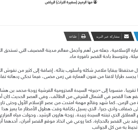
مها الرميح (سفيرة التراث) الرياض
مشاركة عبر البريد
طباعة
يلة، وتتوسط باحة القصر نافورة ماء.
 يزال محتفظا ببقايا ملامح شكله وأسلوب بنائه، إضافة إلى كثير من نقوش
ا يجسد طرازا لافتا من فنون العمارة في زمن مضى، فيما تحكي ردهاته تفاص
إلى أن بداية بناء القصر ترجع لما قبل 1326 عاما تقريبا، منسوبا إلى «جبرة» السيدة المخزومية القرشي
عبدالملك سنة 114 من الهجرة، ويقع هذا القصر في الشمال الشرقي من الطائف، وفي العصر 
فترة من الزمن، كما شهد وقائع مهمة امتدت من عصر الإسلام الأول وحتى تاري
لى ضفاف وادي جبرا، الذي يسيل بكثافة وقت هطول الأمطار ما يميز هذا 
عملاق الذي تبنته السيدة زبيدة، زوجة هارون الرشيد، وحولت مياه المزارع
وقد بني القصر بالحجارة، كما روعي في اتخاذ موقع القصر أمران، أحدهما 
ي تحيط به من كل الجوانب