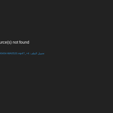
urce(s) not found
تحميل الملف: http://www.s-maj-news.net/wp-content/uploads/2020/04/VID-20200404-WA0520.mp4?_=4