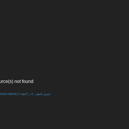
urce(s) not found
تحميل الملف: http://www.s-maj-news.net/wp-content/uploads/2020/04/VID-20200404-WA0517.mp4?_=2