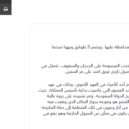
ط
يتميز «قصر جبرة» في الطائف بنمط من تصاميم العمارة الإسلامية، جعله من أهم وأجمل معالم مدينة المصيف التي تستحق المحافظة عليها، ويضم 3 طوابق وبهوا ضخما
 النحت المرسومة على الجدران والسقوف، تتمثل في
يل تاريخ عريق امتد على مر السنين.
ة زوجة محمد بن هشام أحد الأمراء في العهد الأموي، وذلك في عهد
الحديث كان أحد القصور التي عاصرت بداية تأسيس المملكة، حيث
خ الدولة السعودية، وتم تشييده على ربوة عالية
القصر هو وقوعه بجوار المكان الذي وقعت فيه
 من آبار وعيون في تلك المنطقة إلى مكة المكرمة؛
أن يكون في منأى عن السيول الجارفة وهو يقع في