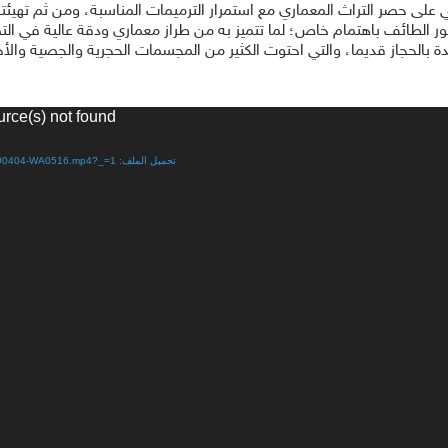
 على حصر التراث المعماري مع استمرار الترميمات المناسبة، ومن ثم تهيئتها
 الطائف باهتمام خاص؛ لما تتميز به من طراز معماري ودقة عالية في ال
ئدة بالحجاز قديما، والتي احتوت الكثير من المجسمات الحجرية والجصية والأ
urce(s) not found
تحميل الملف: http://www.s-maj-news.net/wp-content/uploads/2020/04/VID-20200404-WA0516.mp4?_=1