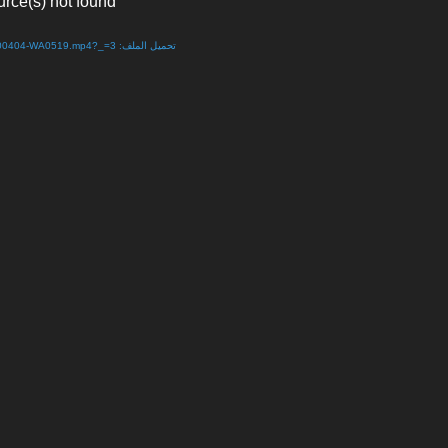
urce(s) not found
تحميل الملف: http://www.s-maj-news.net/wp-content/uploads/2020/04/VID-20200404-WA0519.mp4?_=3