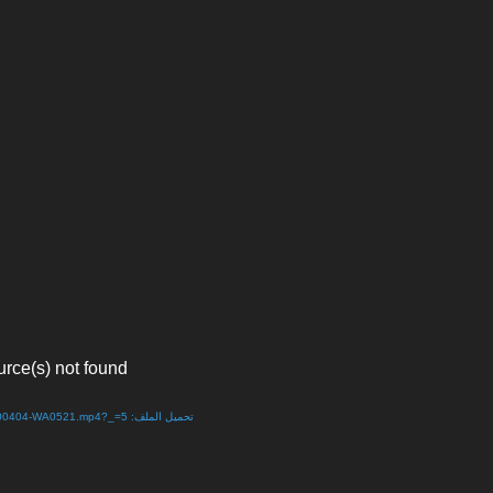
urce(s) not found
تحميل الملف: http://www.s-maj-news.net/wp-content/uploads/2020/04/VID-20200404-WA0521.mp4?_=5