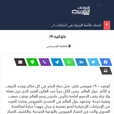
بحث
الق
عن
اعتماد قائمة الرزيزاء في انتخابات اتحاد كرة القدم
كوفيد-١٩
فاطمة العديساني
كوفيد
–
١٩ فيروس غازي شل حياة البشر في كل مكان ووحد الخوف
و الألم حول العالم ،يشن الكل حرباً ضد الغازي العنيد الذي نرى فعله
ولا نراه يقف الجميع أمامه حائرين عاجزين ويمر العالم بوقت صعب
وفترة حرجة وتجتهد دول العالم في التصدي للفيروس وتتخذ المزيد
من الإجراءات الإحترازية لمنع تفشيه و تبذل جهوداً جبارةً لمكافحة
العدوى والحد من انتشار الفيروس بالتوعية الصحية والكشف المبكر