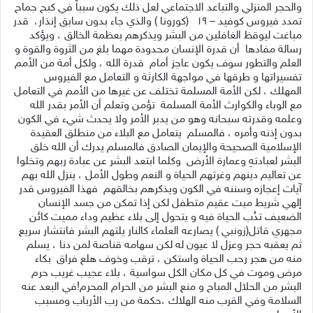
والحجر المنزلي والتباعد الاجتماعي لعل ذلك يكون سبباً في كبح جماح
تمدد فيروس كوفيد
–
١٩
(
كورونا
)
والذي جاء بدون سابق إنذار، قدر
مباغت ليوقظ الغافلين من البشر ويذكرهم بعظمة الخالق ، ويؤكد
رسالة مفادها أن قدرة الإنسان محدودة مهما بلغ من الثروة والقوة و
العلم والتطور سوف يكون عاجز أمام قدرة الله ، ولكل أمة من الأمم
تفسيراتها و طرقها في مواجهة الكارثة و التعامل مع الفيروس
المهلك ، لكن الأمة المسلمة تختلف عن غيرها من الأمم في التعامل
مع الوباء والكوارث الأمة المسلمة تؤمن وتعلم أن الأمر بقدر الله
وعلمه وقدرته سبحانه وهو من يدبر الأمر ولا يحدث شيء في الكون
بدون إذنه وأمره ، فالمسلم يتعامل مع البلاء من منطلق العقيدة
الإسلامية الصحيحة والإيمان الصادق فالمسلم يدرك أن الله خلق
البشر لعبادتهِ وعمارة الأرض وكلما ابتعد البشر عن عبادة ربهم وتخلوا
عن تعاليم دينهم وغرتهم الحياة و النعم وطول الأمل ، ينزل الله بهم
آيات إعجازه وسننه في الكون ويذكرهم بخالقهم فهذا الفيروس قدر
إلهي شريط ميت عقيم متطفل لكن إذا تمكن من جسد الإنسان
الضعيف تدُب الحياة فيه و يتحول إلى بلاء عظيم وداء مميت كائن
مجهري قاتل
(
زونبي
)
يصارعه العلماء كالنار يلتهم البشر فانتشار سريع
ثم يعقبه حجر وعزل لا عيون له لكن سهامه قناصة لمن دنا ، يسلم
منه من هجر رحب الحياة واستكن ، ترقب وخوف هلع فراق بكاء
مرض وموت في كل مكان الكل سواسية ، بلاء عجيب غريب حرم
البشر من الحلال المباح و منع البشر من الحرام المحرم
!
في البعد عنه
السلامة وفي القرب منه الهلاك ،حكمة من رب الأرباب ومسبب