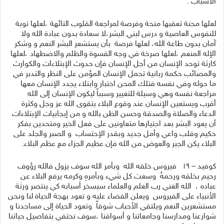
الأسباب
.
لعلها محنة تعقبها منحة وفرصة لمراجعة القلوب التائهة ،لعلها توبة
للنفوس العاصية و درس لبني البشر،لا سعادة بدون عبادة الله ولا
آمان بدون طاعة الله، لعلها فرصة بأن يستشعر البشر النعم و وشكر
الإله المنعم ،لعلها صرخة في وجه القسوة والظلم والاضطهاد ،لعلها
كارثة توحد الإنسان من أجل الإنسان فإن حدوث الإبتلاءات والكوارث
والمصائب حكمة ربانية تحمل الإنسان المؤمن على النظر والتدبر في
ما حوله وفي نفسه فتلك المحن اختبار وابتلاء يجدد الإنسان معها
مراجعة نفسه وهي وسيلة للتغيير وسبباً ليكون الإنسان إلى الله
أقرب ويستعين الإنسان عند وقوع البلاء بتقوى الله عز وجل وكثرة
الدعاء والصلاة والصدقة وحسن الظن بالله و من إيجابيات الإبتلاءات
أن يعود البشر بعد اجتيازها متعاونين على فعل الخير ومتحدين بفكر
حكيم وقلب واعي وأمل جديد وبقدر الإحتساب
و الصبر والجلد على
البلاء يكن الجبر والعوض من الله فإن عظيم الجزاء مع عظم البلاء.
كوفيد
–
١٩ فيروس خلقه الله وبأمر الله سوف يزول فالله رؤوف
رحيم بخلقه ورحمهُ وسعت كل شيء وبأمرهِ وكرمه يرفع البلاء عن
عباده ، الله الغني رب العلم والعلماء سيسخر أسبابه كي ينتصر ورثة
الأنبياء على الفيروس ويعلن القضاء عليه و تعود بهجة الحياة لنا ونحن
مستشعرين النعم ويلتقي الأحباب شوقاً وتعود الحياة إلى مساجدنا و
شوارعنا ومدارسنا وجامعاتنا و أسواقنا ،سوف نحتفي بتفاصيل حياتنا