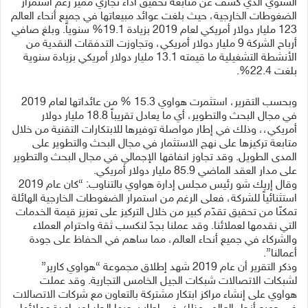
السنوي الذي كشف عن متابعة تحقيق أداء تجاري مميز رغم استمرار
الضغوطات الخارجية، حيث بلغت عوائد مبيعاتها في جميع أنحاء العالم
123 مليار دولار أمريكي لعام 2019 بزيادة 19.1% سنوياً. وبلغ صافي
أرباح الشركة 9 مليار دولار أمريكي، وتجاوزت التدفقات النقدية من
الأنشطة التشغيلية ما قيمته 13.1 مليار دولار أمريكي بزيادة سنوية
بلغت 22.4%.
وبحسب التقرير، استثمرت هواوي 15.3 % من عائداتها لعام 2019
في مجال البحث والتطوير، أي ما يعادل تقريباً 18.8 مليار دولار
أمريكي،، وذلك في إطار مواصلة توفيرها للابتكارات التقنية من خلال
متابعة تركيزها على نهج الاستثمار في مجال البحث والتطوير على
المدى الطويل. وقد تجاوز انفاقها الإجمالي في مجال البحث والتطوير
على مدار العقد الماضي 85.9 مليار دولار أمريكي.
وقال إريك شو رئيس مجلس إدارة هواوي بالتناوب: “كان عام 2019
استثنائياً للشركة، فعلى الرغم من استمرار الضغوطات الخارجية الهائلة
تمكنّا من تحقيق تقدّم كبير من خلال التركيز على تعزيز قيمة الخدمات
التي نقدمها لعملائنا. وقد عملنا بجدّ لنكسب ثقة واحترام العملاء
والشركاء في جميع أنحاء العالم، مما ساهم في الحفاظ على جودة
أعمالنا”.
وذكر التقرير أن عام 2019 شهد إطلاق مجموعة “هواوي كارير”
لشبكات الاتصالات شبكات الجيل الخامس التجارية. وقد عملت
هواوي على إنشاء مراكز ابتكار مشتركة بالتعاون مع شركات الاتصالات