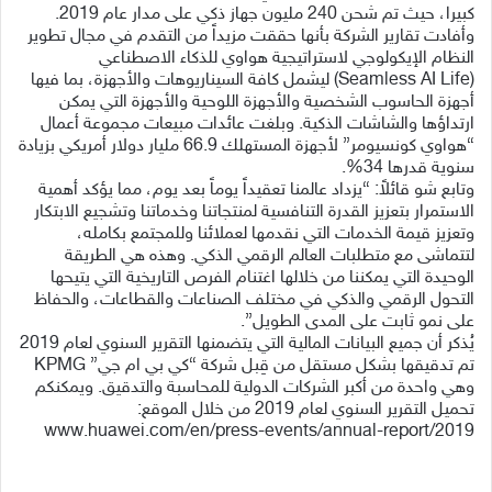
كبيرا، حيث تم شحن 240 مليون جهاز ذكي على مدار عام 2019.
وأفادت تقارير الشركة بأنها حققت مزيداً من التقدم في مجال تطوير
النظام الإيكولوجي لاستراتيجية هواوي للذكاء الاصطناعي
(Seamless AI Life) ليشمل كافة السيناريوهات والأجهزة، بما فيها
أجهزة الحاسوب الشخصية والأجهزة اللوحية والأجهزة التي يمكن
ارتداؤها والشاشات الذكية. وبلغت عائدات مبيعات مجموعة أعمال
“هواوي كونسيومر” لأجهزة المستهلك 66.9 مليار دولار أمريكي بزيادة
سنوية قدرها 34%.
وتابع شو قائلاً: “يزداد عالمنا تعقيداً يوماً بعد يوم، مما يؤكد أهمية
الاستمرار بتعزيز القدرة التنافسية لمنتجاتنا وخدماتنا وتشجيع الابتكار
وتعزيز قيمة الخدمات التي نقدمها لعملائنا وللمجتمع بكامله،
لتتماشى مع متطلبات العالم الرقمي الذكي. وهذه هي الطريقة
الوحيدة التي يمكننا من خلالها اغتنام الفرص التاريخية التي يتيحها
التحول الرقمي والذكي في مختلف الصناعات والقطاعات، والحفاظ
على نمو ثابت على المدى الطويل”.
يُذكر أن جميع البيانات المالية التي يتضمنها التقرير السنوي لعام 2019
تم تدقيقها بشكل مستقل من قِبل شركة “كي بي ام جي” KPMG
وهي واحدة من أكبر الشركات الدولية للمحاسبة والتدقيق. ويمكنكم
تحميل التقرير السنوي لعام 2019 من خلال الموقع:
www.huawei.com/en/press-events/annual-report/2019