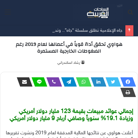
بحث
الق
عن
جاه الإعلامية تطلق سلسلة “جاه”.. وتدشن أول مواسمها بـ”جاه العقار” بالشراكة مع شركة MBCللحلول الإعلانية (MMS)
هواوي تحقق أداءً قوياً في أعمالها لعام 2019 رغم
الضغوطات الخارجية المستمرة
‫رشاد اسكندراني
إجمالي عوائد مبيعات بقيمة 123 مليار دولار أمريكي
وزيادة 19.1% سنوياً وصافي أرباح 9 مليار دولار أمريكي
أعلنت هواوي عن نتائجها المالية المدققة لعام 2019 ونشرت تقريرها