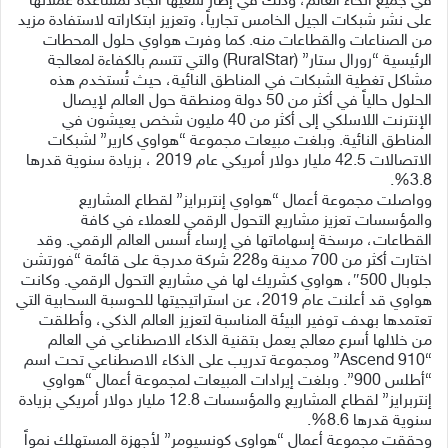
في جميع أنحاء العالم، وذلك في إطار سعيها الجاد لمساعدة عملائها
على نشر شبكات الجيل الخامس تجارياً، وتعزيز ابتكاراته لاستفادة مزيد
من الصناعات والقطاعات منه. كما وفرت هواوي حلول المحطات
الرئيسية “رورال ستار” (RuralStar) والتي تتسم بالكفاءة لمعالجة
مشاكل تغطية الشبكات في المناطق النائية، حيث تُستخدم هذه
الحلول حالياً في أكثر من 50 دولة ومنطقة حول العالم لإيصال
الإنترنت اللاسلكي إلى أكثر من 40 مليون شخص يعيشون في
المناطق النائية. وبلغت مبيعات مجموعة “هواوي كارير” لشبكات
الاتصالات 42.5 مليار دولار أمريكي عام 2019 ، بزيادة سنوية قدرها
3.8%.
وواصلت مجموعة أعمال “هواوي إنتربرايز” لقطاع المشاريع
والمؤسسات تعزيز مشاريع التحول الرقمي للعملاء في كافة
القطاعات، مرسخة إسهاماتها في إرساء أسس العالم الرقمي. وقد
اختارت أكثر من 700 مدينة و228 شركة مدرجة على قائمة “فورتشن
جلوبال 500″، هواوي كشريك لها في مشاريع التحول الرقمي. وكانت
هواوي قد أعلنت عام 2019، عن استراتيجيتها للحوسبة السحابية التي
تعتمدها بهدف توفير البيئة المناسبة لتعزيز العالم الذكي، وأطلقت
من خلالها أسرع معالج يعمل بتقنية الذكاء الاصطناعي في العالم
“Ascend 910” ومجموعة تدريب على الذكاء الاصطناعي تحت اسم
“أطلس 900”. وبلغت إيرادات المبيعات لمجموعة أعمال “هواوي
إنتربرايز” لقطاع المشاريع والمؤسسات 12.8 مليار دولار أمريكي بزيادة
سنوية قدرها 8.6%.
وحققت مجموعة أعمال “هواوي كونسيومر” لأجهزة المستهلك نمواً