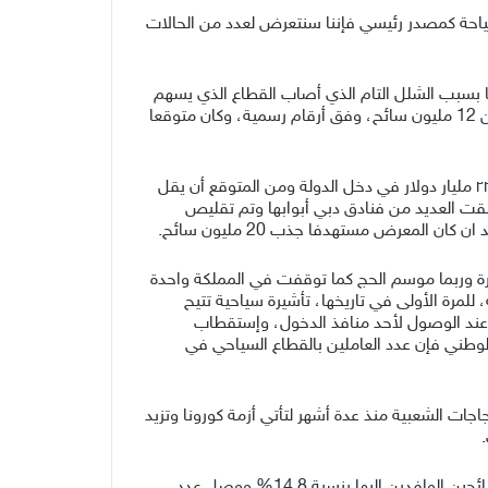
سياحة كمصدر رئيسي فإننا سنتعرض لعدد من الحالات
واجهون مصيرا مجهولا حاليا بسبب الشلل التام الذي أصاب القطاع الذي يسهم
في نحو 15 الى20% من الدخل القومي للحكومة المصرية بقيمة 12.5 مليار دولار ، وبلغ عدد السياح الوافدين على مصر أكثر من 12 مليون سائح، وفق أرقام رسمية، وكان متوقعا
كما توضح الأرقام أن قطاع السياحة في الإمارات هو المتضرر الأكبر حيث أسهم القطاع السياحي في العام الماضي بما يزيد عن ٢٢ مليار دولار في دخل الدولة ومن المتوقع أن يقل
صة عمل بات أصحابها مهددون حيث أغلقت العديد من فنادق دبي أبوابها وتم تقليص
حة بكل أشكالها وتوقف العمرة وربما موسم الحج كما توقفت في المملكة واحدة
رة الأولى في تاريخها، تأشيرة سياحية تتيح
و عند الوصول لأحد منافذ الدخول، وإستقطاب
التراث الوطني فإن عدد العاملين بالقطاع السياحي في
ّلت تراجعا كبيرا وصل إلى حدود الـ 80% فى أعقاب إندلاع الإحتجاجات الشعبية منذ عدة أشهر لتأتي أزمة كورونا وتزيد
فيما خسرت تونس ما حققته من طفرات في قطاع السياحة الذي شهد إنتعاشة خلال العام الماضي 2019، بعدما إرتفع عدد السائحين الوافدين إليها بنسبة 14.8% ووصل عدد