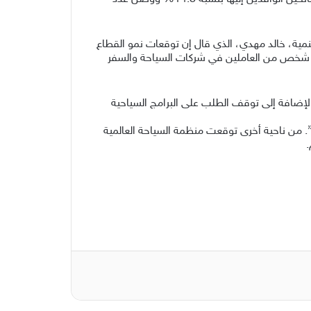
نمية، خالد مهدي، الذي قال إن توقعات نمو القطاع
قارب 4.8% سنوياً حتى عام 2028، وفق توقعات مجلس السفر والسياحة العالمي، وفقد ما يزيد عن 5 آلاف شخص من العاملين في شركات السياحة والسفر
 إلغاء حجوزات سياحية بنسبة زادت على 30% خلال مارس الجاري، بالإضافة إلى توقف الطلب على البرامج السياحية
. من ناحية أخرى توقعت منظمة السياحة العالمية