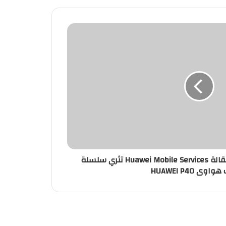
خدمات هواوى للهواتف النقالة Huawei Mobile Services تثري سلسلة
وى HUAWEI P40