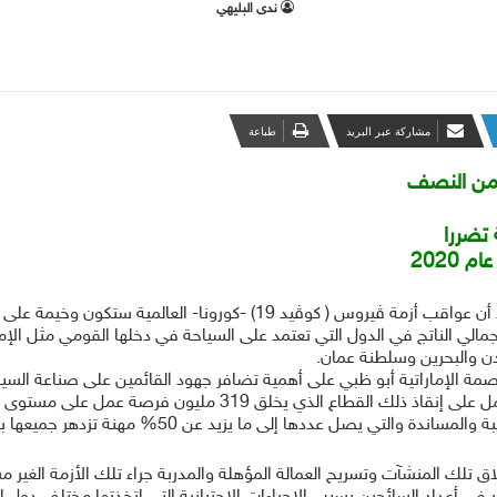
ندى البليهي
مشاركة عبر البريد
طباعة
ل من النصف
 تضررا
2020
أصدر المركز العربي للإعلام السياحي بيانا إعلاميا يؤكد أن عواقب أزمة ڤيروس
ادات السياحة العربية سيتجاوز 50% من إجمالي الناتج في الدول التي تعتمد على السياحة في دخلها ال
دن والبحرين وسلطنة عمان.
صمة الإماراتية أبو ظبي على أهمية تضافر جهود القائمين على صناعة السي
وصناع القرار من أجل تجاوز تلك الفترة العصيبة والعمل على إنقاذ ذل
 عددها إلى ما يزيد عن 50% مهنة تزدهر جميعها بإنتعاش السياحة.
 تلك المنشآت وتسريح العمالة المؤهلة والمدربة جراء تلك الأزمة الغير م