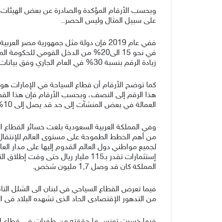
وبحسب الأرقام المؤكدة والصادرة عن بعض الهيئات ا
على سبيل المثال وليس الحصر..
زيادة الرقم بنسبة 30% في العام الجاري وفق بيانات رسمية ولكن للأسف المؤشرات تنبئ بهبوط لما يقرب 50% .
العمالة في بعض المنشآت إلى حد قد يصل إلى 10% بالإضافة إلى تأجيل معرض اكسبو دبي سيوثر تأثيرًا مباشرا في التراجع بعد ان كان المعرض مستهدفا جذب 20 مليون سائح.
من أهم الخطط الطموحة على مستوى العالم للإنتقال 
لجميع مواطني دول العالم القدوم إليها على مدار ال
إستثمارات تقدر بـ115 مليار ريال ح
المملكة كان قد وصل 1,7 مليون شخص.
من التدهور الإقتصادى الحاد الذى تشهده البلاد فى الوقت الراهن ليخسر ما