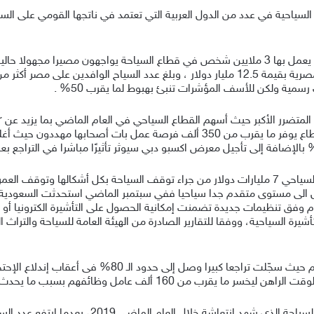
لسياحية في عدد من الدول العربية التي تعتمد في ناتجها القومي على ال
ففي عام 2019 فإن دولة مثل جمهورية مصر العربية يعمل بها 3 ملايين شخص في قطاع السياحة ي
هذا الرقم إلى النصف، وبحسب الأرقام فإن هذا القطاع يوفر ما يقرب من 350 ألف فر
وفي المملكة العربية السعودية بلغت خسائر القطاع السياحي 7 مليارات دولار من جراء توقف السيا
الى مستوى متقدم جدا سياحيا ففي سبتمبر الماضي استحدثت السعودية، للم
عام وفق تنظيمات جديدة تضمنت إمكانية الحصول على التأشيرة الكترونيا أ
تى وقت إطلاق التأشيرة السياحية، ووفقا للتقارير الصادرة من الهيئة العامة للسياحة و
فيما تعرض القطاع السياحي في لبنان الى الشلل التام حيث سج
 يقرب من 160 ألف عامل وظائفهم بسبب ما يحدث.