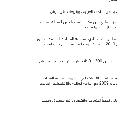
عالم.
يد من البلدان العربية، ويتربعان على عرش
ذر المناعي من فكرة الاستغناء عن العمالة بسبب
ها حال عودتها مجددا.
لمجلس الاقتصادي لمنظمة السياحة العالمية الدكتور
سعيد البطوطي انه من المتوقع إنخفاض في أعداد السائحين عام 2020 بنسبة تتراوح من سالب 20% إلى سالب 30% عن عام 2019 وربما أكثر وهذا يتوقف على فترة انتهاء
ويشير البطوطي الى عائدات السياحة على مستوى العالم فيقول ان نسبة الانخفاض ستسير بنفس معدل انخفاض الأعداد بما يتراوح بين 300 – 450 مليار دولار انخفاض عن عام
لنمو أي يمكن اعتبار أزمة كورونا الحالية من أسوأ الأزمات التي واجهتها صناعة السياحة
العالمية منذ الحرب العالمية الثانية أي منذ ما يقارب 75 عاما فمعدل الانخفاض عام 2001 مع أحداث 11 سبتمبر كانت -3,1%، وعام 2009 مع الأزمة المالية والاقتصادية العالمية
ي تحدياً اجتماعياً واقتصادياً غير مسبوق ويجب