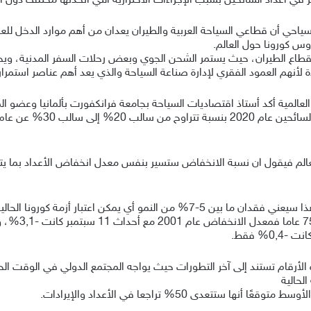
في أعداد السائحين بسبب الإجراءات الاحترازية التي اتخذتها مختلف دول ال
ياحي أن قطاعي السياحة العربية والطيران يعدان من أهم موارد الدخل للعد
س كورونا حول العالم.
ة بقطاع الطيران، حيث يستمر الشحن الجوي وبعض رحلات السفر المدنية، ويح
ة لأنهم العمود الفقري لإدارة صناعة السياحة والذي يعد أهم عناصر استمرار
 العالمية أكد أستاذ اقتصاديات السياحة بجامعة فرانكفورت بألمانيا وعضو ا
مؤكدا انه ومع مراعاة اتجاهات السوق السابقة فإن هذا سيعني فقدان ما بين 5-7% من ا
لأرقام تستند إلى آخر التطورات حيث يواجه المجتمع الدولي في الوقت الحال
لحالية
تعدى 50% تراجعا في الأعداد والإيرادات.