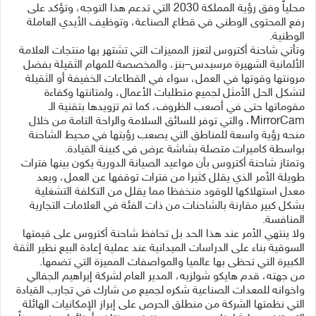
محلياً وفق رؤية المملكة 2030 التي تدعم هذا التوجه، وتؤكد على
رفع المحتوى الوطني في قطاع الصناعة، وتوظيف الأيدي العاملة
الوطنية.
وتأتي شاحنة أكتروس لتعزز المميزات التي تشتهر بها منتجات العلامة
الألمانية الشهيرة مرسيدس–بنز، والمخصصة للمهام الثقيلة بفضل
مرونتها وقوتها في العمل، سواء في القطاعات الخفيفة أو الثقيلة
لتشكل الحل الأمثل لجميع متطلبات الأعمال، ولمتانتها وكفاءة
مقوماتها حتى في أصعب الظروف، كما تم تزويدها بتقنية الـ
MirrorCam، والتي توفر للسائق السلامة والراحة التامة من خلال
منحه رؤية واسعة للمناطق التي يصعب رؤيتها في محيط الشاحنة
بواسطة كاميرات متصلة بشاشة عرض في كبينة القيادة.
وتمتاز شاحنة أكتروس بأن مواعيد الصيانة الدورية يكون بينها فترات
طويلة الأمر الذي يقلل كثيرا من فترات توقفها عن العمل، ويعد
معدل استهلاكها للوقود منخفظا مما يقلل من التكلفة التشغلية
بشكل كبير مقارنة بالشاحنات من ذات الفئة في العلامات التجارية
المنافسة.
ولا ينتهي الأمر عند هذا الحد بل تحافظ شاحنة أكتروس على قيمتها
السوقية بناء على الدراسات الميدانية عند عملية إعادة البيع نظير الثقة
الكبيرة التي تحظى بها عالميا والمواصفات المميزة التي تضمها.
من جهته، قدم هايكو شولزيه، المدير العام لشركة إبراهيم الجفالي
واخوانه للمعدات الصناعية شكره لجميع من شارك في تجارب القيادة
التي نظمتها الشركة من منطلق الحرص على إبراز الإمكانيات الهائلة