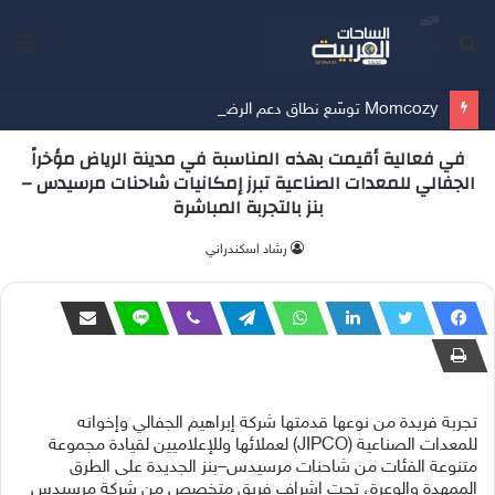
بحث
الق
عن
Momcozy توسّع نطاق دعم الرضاعة الطبيعية في الشرق الأوسط
في فعالية أقيمت بهذه المناسبة في مدينة الرياض مؤخراً
الجفالي للمعدات الصناعية تبرز إمكانيات شاحنات مرسيدس –
بنز بالتجربة المباشرة
‫رشاد اسكندراني
تجربة فريدة من نوعها قدمتها شركة إبراهيم الجفالي وإخوانه
للمعدات الصناعية (JIPCO) لعملائها وللإعلاميين لقيادة مجموعة
متنوعة الفئات من شاحنات مرسيدس–بنز الجديدة على الطرق
الممهدة والوعرة، تحت إشراف فريق متخصص من شركة مرسيدس