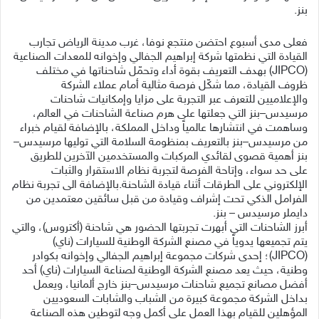
بنز.
فعلى مدى أسبوع احتضن منتجع نوفا، غرب مدينة الرياض تجارب
القيادة التي نظمتها شركة إبراهيم الجفالي وإخوانه للمعدات الصناعية
(JIPCO) بهدف التعريف بقوة أداء وتحمّل شاحناتها في مختلف
ظروف القيادة، مما شكّل فرصة مثالية أمام عملاء الشركة
والإعلاميين للتعرف عبر التجربة على مزايا وإمكانيات شاحنات
مرسيدس–بنز التي جعلتها على هرم صناعة الشاحنات في العالم،
وساهمت في انتشارها عالمياً وداخل المملكة، بالإضافة لقيام خبراء
من مرسيدس–بنز بالتعريف بمنظومة السلامة التي توليها مرسيدس–
بنز أهمية قصوى لقائدي المركبات والمستخدمين الآخرين للطريق
على حد سواء، وإتاحة الفرصة لتجربة نظام الاستقرار والثبات
الإلكتروني على الطرقات أثناء قيادة الشاحنة.بالإضافة الى تجربة نظام
الفرامل الذكي تحت إشراف وقيادة من قبل سائقين معتمدين من
دايملر مرسيدس – بنز.
أبرز الشاحنات التي أبهرت تجربتها الحضور هي شاحنة (أكتروس)، والتي
يتم تجميعها يدوياً في مصنع الشركة الوطنية للسيارات (ناي)
(JIPCO)؛ إحدى شركات مجموعة إبراهيم الجفالي وإخوانه بكوادر
وطنية، حيث يعد مصنع الشركة الوطنية لصناعة السيارات (ناي) أحد
أفضل مصانع تجميع شاحنات مرسيدس–بنز خارج ألمانيا، ويعمل
بداخل الشركة مجموعة كبيرة من الشباب والشابات السعوديين
المؤهلين للقيام بهذا العمل على أكمل وجه لتوطين هذه الصناعة