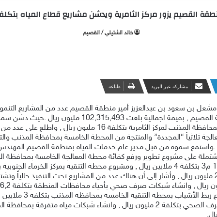
طقة القصيم يزور مركز الثامرية ويدشن مشاريع قطاع المياه بتكلفة 2
‫خالد الشتيلي / القصيم
مشاركة عبر البريد
طباعة
عل بن سعود بن عبدالعزيز أمير منطقة القصيم عدد من المشاريع التنموية
التابعة لها , وذلك مساء أمس , بمركز الثامرية بمنطقة القصيم 
مشروع شبكات وتمديد خط ناقل من محطة التنقية بمحافظة المذنب لمركز 
.واستمع سموه من قبل مدير عام خدمات المياه بمنطقة القصيم المهندس 
محطة التنقية بمركز الملقاء بسعة 500م3 بتكلفة 2,8 مليون ريال , وأشار إلى أن هناك عدد من المشار
التنقية بمركز الخرماء ب