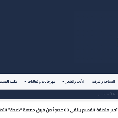
السياحة والترفية
الأدب والشعر
مهرجانات و فعاليات
مكتبة الفيديو
للمؤلف( خالد الدوس)
طقة القصيم يلتقي 60 عضواً من فريق جمعية “كبدك” التطوعي