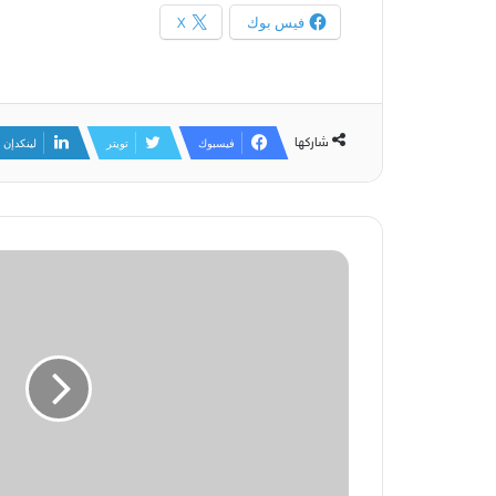
فيس بوك
X
شاركها
فيسبوك
تويتر
لينكدإن