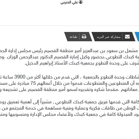
علي الحنيني
مشاركة عبر البريد
طباعة
 مشعل بن سعود بن عبدالعزيز أمير منطقة القصيم رئيس مجلس إدارة الجمع
يوم ،60 عضواً من فريق جمعية كبدك التطوعي،بحضور وكيل إمارة القصيم الدكتور عبدالرحمن 
مشرف على وحدة التطوع بجمعية كبدك الأستاذ:إبراهيم الدخيل.
علاجية،من خلال 158 متطوعاً ومتطوعة ،مبي
 معاناتهم ،مقدماً شكره وتقديره لسمو أمير منطقة القصيم على تشجيعه ودع
ة التي قدمها فريق جمعية كبدك التطوعي , مشيراً إلى أهمية تعميق روح ال
يات الوطن من طاقات فكرية وعملية وفنية مساهمة في خدمة المجتمع من خلا
ود المبذولة كافة في جمعية كبدك ولأعضاء مجلس الإدارة ومنسوبيها ومتطوع