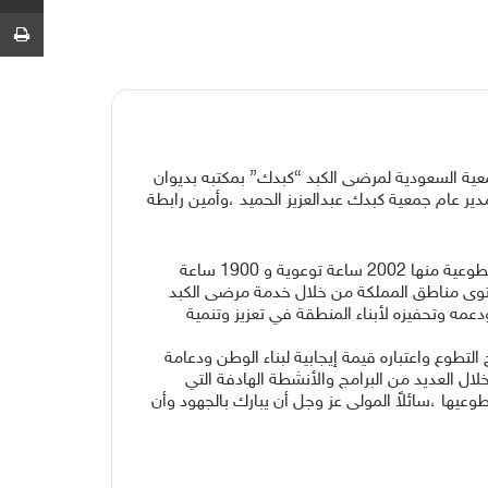
ط
ية السعودية لمرضى الكبد “كبدك” بمكتبه بديوان
الوزان ،ومدير عام جمعية كبدك عبدالعزيز الحميد ،وأمين رابطة
واستمع سموه من قبل مدير عام جمعية كبدك عن نشاطات وحدة التطوع بالجمعية ، التي قدم من خلالها أكثر من 3900 ساعة تطوعية منها 2002 ساعة توعوية و 1900 ساعة
ناً لسموه أن المتطوعين والمتطوعات قدموا من خلال أعمالهم 75 مبادرة على مستوى مناطق المملكة من خلال خدمة مرضى الكبد
مه وتحفيزه لأبناء المنطقة في تعزيز وتنمية
تطوع واعتباره قيمة إيجابية لبناء الوطن ودعامة
ل العديد من البرامج والأنشطة الهادفة التي
يها ،سائلاً المولى عز وجل أن يبارك بالجهود وأن