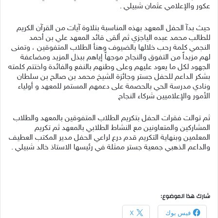
عكور والإعلامي عثمان شبيلي .
حيث بدآ الحفل المعهد بهذه المناسبة بتلاوة آيات من القرآن الكريم
للطالب محمد عبده الياجزي ثم ألقى قائد المعهد علي بن أحمد
النجمي كلمة رحب خلالها بالضيوف وهنأ الطلاب المتفوقين ، وتمنى
لهم مزيداً من التفوق والنجاح موجهاً إياهم ببذل المزيد ومضاعفة
الجهود لكل ما يعود عليهم وعلى وطنهم بالنفع والفائدة واختتم كلمته
بشكر الداعم للحفل جستر وجائزة الشيخ محمد بن صالح بن سلطان
ونادي مدرسة الحي بالحصمة على دعمهم المستمر للمعهد و أولياء
الأمور والإعلاميين شركاء النجاح
ثم توالت فقرات الحفل بتكريم الطلاب المتفوقين بالمعهد والطلاب
المشاركين والمتعاونين مع النشاط الطلابي بالمعهد ثم تكريم
المعلمين وبنهاية التكريم قدم درع لراعي الحفل مدير المكتب العطيف
والداعم الذهبي جمعية جستر ممثلة في رئيسها الاستاذ خالد شبيلي .
شارك هذا الموضوع:
فيس بوك
X