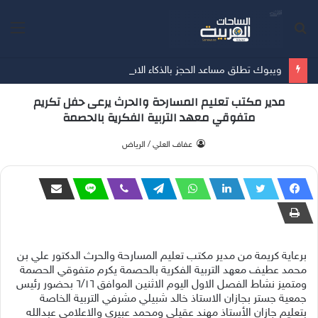
بحث
الق
عن
ويبوك تطلق مساعد الحجز بالذكاء الاصطناعي عبر إكس وإنستغرام وواتساب و تطبيقها مساعد مطوّر في السعودية يربط بين اكتشاف الفعاليات عبر المحادثة والمحتوى المتاح للحجز لحظياً، ضمن رحلة معاملات آمنة
مدير مكتب تعليم المسارحة والحرث يرعى حفل تكريم
متفوقي معهد التربية الفكرية بالحصمة
‫ عفاف العلي / الرياض
برعاية كريمة من مدير مكتب تعليم المسارحة والحرث الدكتور علي بن
محمد عطيف معهد التربية الفكرية بالحصمة يكرم متفوقي الحصمة
ومتميز نشاط الفصل الاول اليوم الاثنين الموافق ٦/١٦ بحضور رئيس
جمعية جستر بجازان الاستاذ خالد شبيلي مشرفي التربية الخاصة
بتعليم جازان الأستاذ مهند عقيلي ومحمد عبيري والاعلامي عبدالله