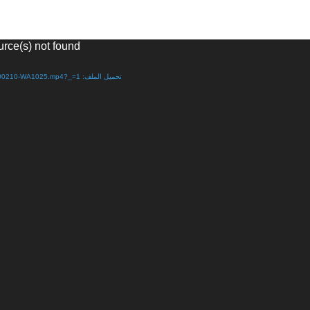
urce(s) not found
تحميل الملف: http://www.s-maj-news.net/wp-content/uploads/2020/02/VID-20200210-WA1025.mp4?_=1