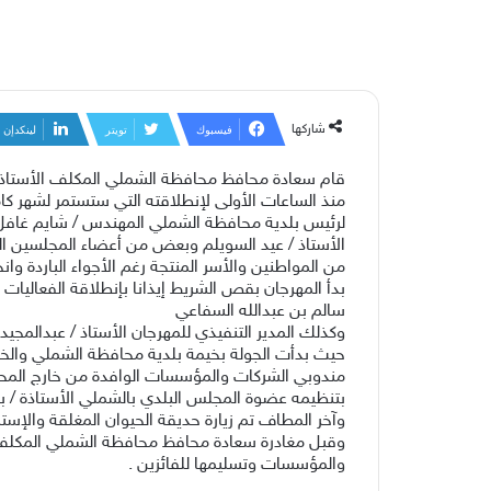
شاركها
فيسبوك
تويتر
لينكدإن
قام سعادة محافظ محافظة الشملي المكلف الأستاذ / خا
لرئيس بلدية محافظة الشملي المهندس / شايم غافل
الأستاذ / عيد السويلم وبعض من أعضاء المجلسين ا
من المواطنين والأسر المنتجة رغم الأجواء الباردة وان
بدأ المهرجان بقص الشريط إيذانا بإنطلاقة الفعاليا
سالم بن عبدالله السفاعي
وكذلك المدير التنفيذي للمهرجان الأستاذ / عبدالمجيد 
حيث بدأت الجولة بخيمة بلدية محافظة الشملي والخي
مندوبي الشركات والمؤسسات الوافدة من خارج المح
بتنظيمه عضوة المجلس البلدي بالشملي الأستاذة / 
وآخر المطاف تم زيارة حديقة الحيوان المغلقة والإستم
وقبل مغادرة سعادة محافظ محافظة الشملي المكلف ال
والمؤسسات وتسليمها للفائزين .