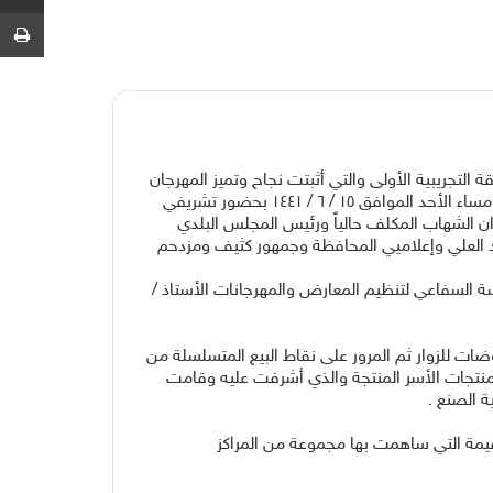
ط
لتجريبية الأولى والتي أثبتت نجاح وتميز المهرجان
منذ الساعات الأولى لإنطلاقته التي ستستمر لشهر كامل بإشراف ورعاية مؤسسة السفاعي لتنظيم المهرجانات والمعارض وذلك مساء الأحد الموافق ١٥ / ٦ / ١٤٤١ بحضور تشريفي
الشهاب المكلف حالياً ورئيس المجلس البلدي
 العلي وإعلاميي المحافظة وجمهور كثيف ومزدحم
سة السفاعي لتنظيم المعارض والمهرجانات الأستاذ /
ت للزوار ثم المرور على نقاط البيع المتسلسلة من
نتجات الأسر المنتجة والذي أشرفت عليه وقامت
 الصنع .
قيمة التي ساهمت بها مجموعة من المراكز