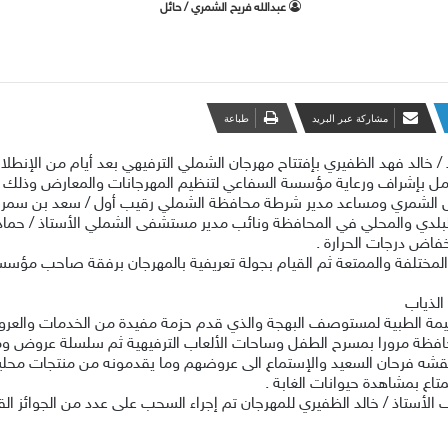
‫عبدالله فريح الشمري / حائل
مشاركة عبر البريد
طباعة
لد فهد الظفيري بإفتتاح مهرجان الشملي الترفيهي بعد أيام من الإنطلاقة ا
 الشمري ومساعد مدير شرطة محافظة الشملي رقيب أول / سعد بن سمران 
لبلدي والمحلي في المحافظة ونائب مدير مستشفى الشملي الأستاذ / حماد
خفاض درجات الحرارة .
ت المختلفة والممتعة ثم القيام بجولة تعريفية بالمهرجان برفقة صاحب مؤس
الذياب
مة الطبية لمستوصف البهجة والذي قدم حزمة مفيدة من الخدمات والعروضا
افظة مرورا بمسرح الطفل وساحات الألعاب الترفيهية ثم سلسلة عروض وم
بقشه فرحان السعيد والإستماع الى عروضهم وما يقدمونه من منتجات محلية
تاع بمشاهدة حيوانات الغابة .
أستاذ / خالد الظفيري للمهرجان تم إجراء السحب على عدد من الجوائز ال