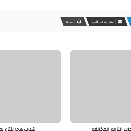
مشاركة عبر البريد
طباعة
ت الناريه المخالفه
.شباب هجر ينتزع ب