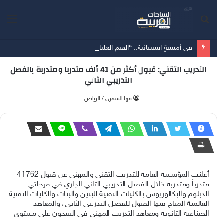
بحث
الق
عن
في أمسيةٍ استثنائية.. “القيم العليا” تقود المشاركين نحو إعادة تعريف معايير اختيار شريك الحياة
التدريب التقني: قبول أكثر من 41 ألف متدربا ومتدربة بالفصل
التدريبي الثاني
‫مها الشمري / الرياض
أعلنت المؤسسة العامة للتدريب التقني والمهني عن قبول 41762
متدرباً ومتدربة خلال الفصل التدريبي الثاني الجاري في مرحلتي
الدبلوم والبكالوريوس بالكليات التقنية للبنين والبنات والكليات التقنية
العالمية المتاح فيها القبول للفصل التدريبي الثاني، والمعاهد
الصناعية الثانوية ومعاهد التدريب المهني في السجون على مستوى