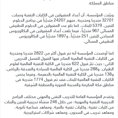
مناطق المملكة.
وبيّنت المؤسسة، أن أعداد المقبولين في الكليات التقنية وصلت
32701 متدربا ومتدربة، منهم 24207 متدرّباً في برنامج الدبلوم
للبنين، 5379 للبنات، كما بلغ عدد المقبولين في الدبلوم التطبيقي
المسائي 967 متدرّباً، فيما بلغت أعداد المقبولين في البكالوريوس
الصباحي للبنين 251 متدرّباً، و1897 متدرّباً في البكالوريوس
التطبيقي المسائي.
كما أوضحت المؤسسة أنه تم قبول أكثر من 2822 متدربا ومتدربة
في الكليات التقنية العالمية المتاح فيها القبول للفصل التدريبي
الثاني؛ حيث تمّ قبول 622 متدربا في الكلية التقنية العالمية لعلوم
الطيران، و288 متدربا في الكلية العالمية للسياحة والفندقة بالرياض،
و138 متدربا في الكلية التقنية العالمية بالجعيمة، وفيما يخص
الكليات التقنية العالمية للبنات فقد تم قبول 1774 متدربة في
مناطق مكة المكرمة والمدينة المنورة والمنطقة الشرقية.
وتقدم المؤسسة العامة للتدريب التقني والمهني مختلف البرامج
التدريبية التقنية والمهنية؛ من خلال 246 منشأة تدريبية للبنين والبنات
من كليات تقنية، وكليات تقنية عالمية، ومعاهد صناعية ثانوية،
ومعاهد تدريب في السجون، ومعاهد شراكات استراتيجية.