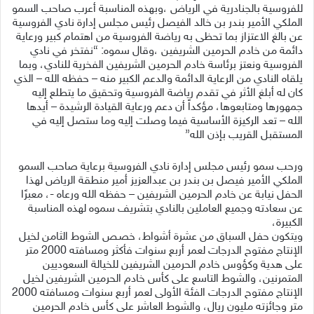
للفروسية بالجنادرية في الرياض ،وبهذه المناسبة أعرب صاحب السمو
الملكي الأمير بندر بن خالد الفيصل رئيس مجلس إدارة نادي الفروسية
عن بالغ الاعتزاز بما تحظى به رياضة الفروسية من اهتمام كبير ورعاية
دائمة من خادم الحرمين الشريفين ،وقال سموه: “نفتخر في نادي
الفروسية ونعتز برئاسة خادم الحرمين الشريفين الفخرية للنادي، وبما
يلقاه النادي من الرعاية الدائمة والدعم الكبير منه – حفظه الله – الذي
كان له أبلغ الأثر في تقدم رياضة الفروسية وتحقيق ما يتطلع إليه
جمهورها ومتابعوها، مؤكداً أن دعم ورعاية القيادة الرشيدة – أيدها
الله – تعد الركيزة الأساسية فيما وصلت إليه وما ستصل إليه في
المستقبل القريب بإذن الله”
ورحب سمو رئيس مجلس إدارة نادي الفروسية برعاية صاحب السمو
الملكي الأمير فيصل بن بندر بن عبدالعزيز أمير منطقة الرياض لهذا
الحفل نيابة عن خادم الحرمين الشريفين – حفظه الله ورعاه -، معبرًا
عن سعادته وجميع العاملين بالنادي بتشريف سموه لهذه المناسبة
الكبيرة،
ويتكون حفل السباق من عشرة أشواط، خصـص الشوط الثامن لخيل
الإنتاج مفتوح الدرجات لعمر أربع سنوات فأكثر ومسافته 2000 متر
على هدية وكؤوس خادم الحرمين الشريفين للخيالة السعوديين
المتمرنين، والشوط التاسع على كأس خادم الحرمين الشريفين لخيل
الإنتاج مفتوح الدرجات الفئة الأولى لعمر أربع سنوات ومسافته 2000
متر وجائزته مليون ريال، والشوط العاشر على كأس خادم الحرمين