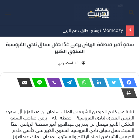
بحث
الق
عن
Momcozy توسّع نطاق دعم الرضاعة الطبيعية في الشرق الأوسط
سمو أمير منطقة الرياض يرعى غدًا حفل سباق نادي الفروسية
السنوي الكبير
‫رشاد اسكندراني
نيابة عن خادم الحرمين الشريفين الملك سلمان بن عبدالعزيز آل سعود
الرئيس الفخري لنادي الفروسية – حفظه الله – يرعى صاحب السمو
الملكي الأمير فيصل بن بندر بن عبدالعزيز أمير منطقة الرياض، غدًا
السبت حفل سباق نادي الفروسية السنوي الكبير على كأسي خادم
الحرمين الشريفين لجياد الإنتاج والمستورد بميدان الملك عبدالعزيز