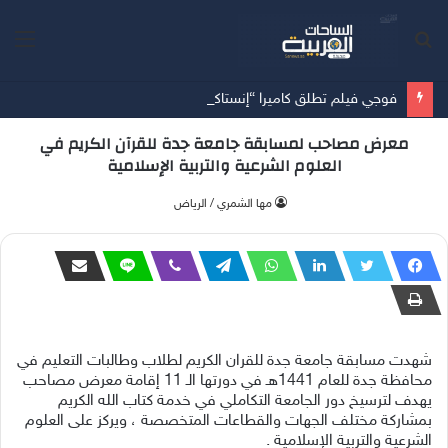
بحث
الق
عن
فوجي فيلم تطلق كاميرا “إنستاكس وايد 400™” باللون الجديد “JET BLACK”
معرض مصاحب لمسابقة جامعة جدة للقرآن الكريم في
العلوم الشرعية والتربية الإسلامية
‫مها الشمري / الرياض
شهدت مسابقة جامعة جدة للقران الكريم لطلاب وطالبات التعليم في
محافظة جدة للعام 1441هـ في دورتها الـ 11 إقامة معرض مصاحب
يهدف لترسيخ دور الجامعة التكاملي في خدمة كتاب الله الكريم
بمشاركة مختلف الجهات والقطاعات المتخصصة ، ويركز على العلوم
الشرعية والتربية الإسلامية .