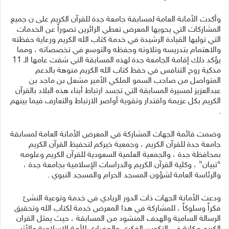
وأكدت الأمانة العامة لمسابقة جامعة جدة للقرآن الكريم على ن جميع
المشاركات التي يحويها المعرض تعطي الزائرين تصوراً عن الخدمات
التي توليها القيادة الرشيدة في خدمة كتاب الله الكريم ورعاية حفظته
والاهتمام بتدريسه وتلاوته وحفظه والتوسع في تخصصاته ، ومما
يؤكد ذلك إقامة الجامعة جدة لهذه المسابقة التي شقت عامها الـ 11
مذكية روح التنافس في حفظ كتاب الله الكريم منوهة بالدعم
المتواصل من صاحب السمو الملكي الأمير مشعل بن ماجد بن
عبدالعزيز لمسيرة المسابقة التي تجسد ارتباط أبناء هذه البلاد بالقرآن
الكريم بكل عزيمة واقتدار وتقوية أواصر الارتباط والتعارف فيما بينهم
.
وضمت قائمة الجهات المشاركة في المعرض الأمانة العامة لمسابقة
جامعة جدة للقرآن الكريم ، وجمعية خيركم لتحفيظ القرآن الكريم
بمحافظة جدة ، والجمعية العلمية السعودية للقرآن الكريم وعلومه
“تبيان” ، وكلية القرآن الكريم والدراسات الإسلامية بجامعة جدة ،
والرئاسة العامة لشؤون المسجد الحرام والمسجد النبوي .
ودعت الأمانة الجهات ذات الدور الريادي في خدمة وتوعية النشئ
فكراً وسلوكاً ، للمشاركة في هذا المعرض خدمة لكتاب الله وتحقيق
الرسالة السامية والهدف المنشود من المسابقة ، حيث يمثل القران