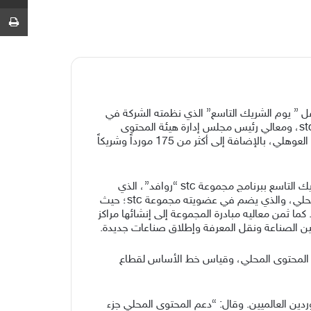
ط
لال حفل ” يوم الشريك التاسع” الذي نظمته الشركة في
فندق الفيرمونت، بحضور صاحب السمو الملكي الأمير محمد بن خالد العبدالله الفيصل آل سعود، رئيس مجلس إدارة مجموعة stc، ومعالي رئيس مجلس إدارة هيئة المحتوى
المحلي والمشتريات الحكومية الدكتور غسان بن عبدالرحمن الشبل، ونائب وزير الاتصالات وتقنية المعلومات هيثم بن عبدالرحمن العوهلي، بالإضافة إلى أكثر من 175 مورداً وشريكاً
وأشاد معالي رئيس مجلس إدارة هيئة المحتوى المحلي والمشتريات الحكومية د.غسان بن عبدالرحمن الشبل خلال حفل يوم الشريك التاسع ببرنامج مجموعة stc “روافد”، الذي
يعكس أهداف الهيئة في تنمية المحتوى المحلي، لاسيما من خلال مبادرة شراكات المحتوى المحلي ومجلس تنسيق المحتوى المحلي، والذي يضم في عضويته مجموعة stc؛ حيث
كما ثمن معاليه مبادرة المجموعة إلى إنشائها مراكز
وطين الصناعة ونقل المعرفة وإطلاق صناعات جديدة.
 والمشتريات الحكومية مع شركائنا في مجموعة stc على مواءمة منهجية المحتوى المحلي، وقياس خط الأساس لقطاع
ة stc المهندس ناصر الناصر أن برنامج “روافد” يشهد تفاعلاً لافتاً، من مختلف شركاء STC من الموردين العالميين. وقال: “دعم المحتوى المحلي جزء