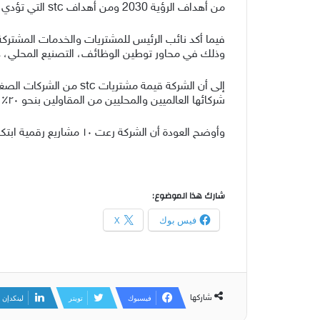
من أهداف الرؤية 2030 ومن أهداف stc التي تؤدي دوراً محورياً لتحقيق أهداف رؤية المملكة سواء كممكن رقمي أو في تعزيز المحتوى المحلي.
وذلك في محاور توطين الوظائف، التصنيع المحلي، دعم
شركائها العالميين والمحليين من المقاولين بنحو ٢٠٪ وهي نسبة تزيد سنويا لتصل الى ٦٠٪ خلال السنوات المقبلة، كما تم توقيع مذكرات تفاهم مع أهم ١٠ شركاء لـ stc.
وأوضح العودة أن الشركة رعت ١٠ مشاريع رقمية ابتكارية لرواد أعمال سعوديين عبر حاضنة الأعمال انسبايريو، إذ تبلغ القيمة السوقية للمشاريع التي رعتها الحاضنة ٣٠٠ مليون ريال.
شارك هذا الموضوع:
فيس بوك
X
شاركها
فيسبوك
تويتر
لينكدإن