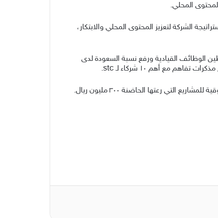
عماد العودة أن stc أطلقت عام ٢٠١٧م برنامج “روافد” ضمن استراتيجة الشركة لتعزيز المحتوى المحلي والابتكار،
ما نجح برنامج روافد برفع نسبة توطين الوظائف القيادية ورفع نسبة السعودة لدى