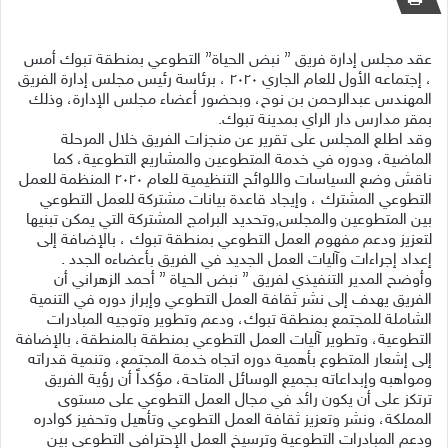
عقد مجلس إدارة فريق ” نبض الحياة” التطوعي بمنطقة تبوك أمس
، إجتماعه الأول للعام الجاري ٢٠٢٠ ، برئاسة رئيس مجلس إدارة الفريق
المهندس عبدالرحمن بن نوح، وبحضور أعضاء مجلس الإدارة، وذلك
بمقر مدارس دار الراي بمدينة تبوك.
وقد اطلع المجلس على تقرير عن منجزات الفريق خلال المرحلة
الماضية، ودوره في خدمة المتطوعين والمشاريع التطوعية، كما
ناقش وضع السياسات واللوائح التنظيمية للعام ٢٠٢٠ المنظمة للعمل
التطوعي المشترك ، وإيجاد قاعدة بيانات مشتركة للعمل التطوعي
بين المتطوعين والمجلس,وتحديد البرامج المشتركة التي يمكن تبنيها
لتعزيز ودعم مفهوم العمل التطوعي بمنطقة تبوك ، بالإضافة إلى
إعداد إجراءات وآليات العمل الجديد في الفريق بأعضاءه الجدد .
وأوضح المدير التنفيذي لفريق ” نبض الحياة ” أحمد الزهراني أن
الفريق يهدف إلى نشر ثقافة العمل التطوعي وإبراز دوره في التنمية
الشاملة للمجتمع بمنطقة تبوك، ودعم وتطوير وتوجيه المبادرات
التطوعية، وتطوير آليات العمل التطوعي بمنطقة بالمنطقة، بالإضافة
إلى إشعار المتطوع بأهمية دوره اتجاه خدمة المجتمع، وتنمية قدراته
ومواهبه وإبداعاته بجميع الوسائل المتاحة، مؤكداً أن رؤية الفريق
ترتكز على أن يكون رائد في مجال العمل التطوعي على مستوى
المملكة، ونشر وتعزيز ثقافة العمل التطوعي وتأهيل وتحفيز كوادره
ودعم المبادرات التطوعية وترسيخ العمل الإحترافي التطوعي بين