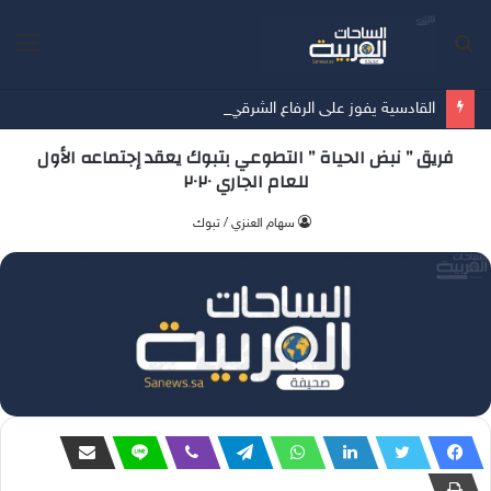
بحث
الق
عن
القادسية يفوز على الرفاع الشرقي بسداسية في آخر مبارياته الودية قُبيل انطلاق الدوري
فريق ” نبض الحياة ” التطوعي بتبوك يعقد إجتماعه الأول
للعام الجاري ٢٠٢٠
سهام العنزي / تبوك