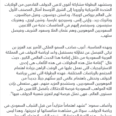
وستشهد البطولة مشاركة أقوى لاعبي الجولف القادمين من الولايات
المتحدة الأمريكية وأوروبا إلى الشرق الأوسط أمثال المصنف الأول
على العالم بروكس كويبكا، وداستن جونسون، وفيل ميكلسون،
وباتريك ريد، وإرني إلس، وسيرجيو غارسيا، وشين لوري، وهنريك
ستينسون. وسينضم إليهم في المنافسات نخبة من اللاعبين
السعوديين الموهوبين وهم عثمان الملا وسعود الشريف وفيصل
سلهب.
وبهذه المناسبة، أعرب صاحب السمو الملكي الأمير عبد العزيز بن
تركي الفيصل عن تفاؤله بمستقبل واعد لرياضة الجولف في المملكة
العربية السعودية من خلال إقامة هذا الحدث العالمي الكبير، حيث
قال: “إقامة مثل هذه البطولات في هذه الألعاب هي إحدى
الاستراتيجيات التي نعمل عليها في الوقت الراهن بزيادة اهتمام
المجتمع بالرياضات المختلفة، فهذه البطولة التي تعنى برياضة
الجولف وتحظى باهتمام عالمي كبير ستُلهم جيلاً جديداً من
الموهوبين السعوديين، وستشجع المزيد منهم، فهي ستعطي بإذن
الله المواهب السعودية فرصة للاحتكاك بأفضل اللاعبين على
مستوى العالم، فهي تمثل فرصة لهم لتعزيز شعبية الجولف فيها”.
وأضاف سموه: “نشهد اهتماماً متزايداً من قبل الشباب السعودي في
رياضة الجولف، سواءً في مشاهدة منافساتها أو تجربتها، وهذا ليس