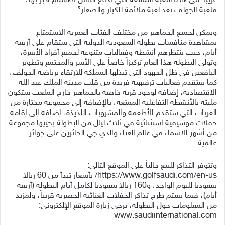
غريبا على هذه اللعبة الممتعة التي تدفع الناس لاهتمام أكبر بها،
فلعبة الجولف تعد لعبة ملائمة للكبار والصغار”.
ويمكن لجميع الجماهير من مختلف الفئات العمرية الاستمتاع
بمشاهدة منافسات بطولة السعودية الدولية التي ستقام على أربعة
أيام، حيث ينتظرهم أنشطة وفعاليات متنوعة لجميع أفراد الأسرة،
وتولي البطولة هذا العام تركيزاً خاصاً على الأسر والمجتمع وتطوير
اليافعين في ظل الجهود التي تبذلها المملكة للارتقاء برياضة الجولف،
كما ستقدم فعاليات ترفيهية فريدة من قلب مدينة الملك عبد الله
الاقتصادية، إضافة لوجود قرية خاصة بالجماهير خارج الملعب ستكون
مليئة ‏بالأنشطة التفاعلية الممتعة، بالإضافة إلى مجموعة مختارة من
العربات التي ستقدم الأطعمة والمشروبات اللذيذة، إضافة إلى إقامة
حفلات موسيقية استثنائية في ثلاث ليال من البطولة يحييها مجموعة
من أشهر الأسماء في عالم الغناء والدي جي الحائزين على جوائز
عالمية.
وتتوفر التذاكر للبيع حالياً على الموقع التالي:
https://www.golfsaudi.com/en-us/ بأسعار تبدأ من 60 ريالا
سعوديا لليوم الواحد، و160 ريالا سعوديا لكامل أيام البطولة (أربعة
أيام)، فيما سيتم طرح تذاكر الحفلات الغنائية الحصرية قريباً، ولمزيد
من المعلومات حول البطولة، يرجى زيارة الموقع الإلكتروني:
www.saudiinternational.com